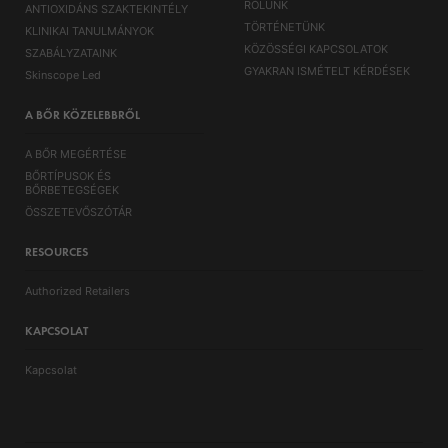
RÓLUNK
ANTIOXIDÁNS SZAKTEKINTÉLY
TÖRTÉNETÜNK
KLINIKAI TANULMÁNYOK
KÖZÖSSÉGI KAPCSOLATOK
SZABÁLYZATAINK
GYAKRAN ISMÉTELT KÉRDÉSEK
Skinscope Led
A BŐR KÖZELEBBRŐL
A BŐR MEGÉRTÉSE
BŐRTÍPUSOK ÉS
BŐRBETEGSÉGEK
ÖSSZETEVŐSZÓTÁR
RESOURCES
Authorized Retailers
KAPCSOLAT
Kapcsolat