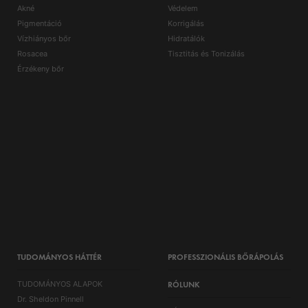
Akné
Védelem
Pigmentáció
Korrigálás
Vízhiányos bőr
Hidratálók
Rosacea
Tisztitás és Tonizálás
Érzékeny bőr
TUDOMÁNYOS HÁTTÉR
PROFESSZIONÁLIS BŐRÁPOLÁS
TUDOMÁNYOS ALAPOK
RÓLUNK
Dr. Sheldon Pinnell