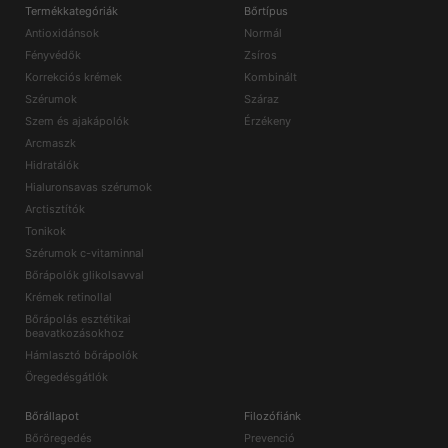
Termékkategóriák
Bőrtípus
Antioxidánsok
Normál
Fényvédők
Zsíros
Korrekciós krémek
Kombinált
Szérumok
Száraz
Szem és ajakápolók
Érzékeny
Arcmaszk
Hidratálók
Hialuronsavas szérumok
Arctisztítók
Tonikok
Szérumok c-vitaminnal
Bőrápolók glikolsavval
Krémek retinollal
Bőrápolás esztétikai
beavatkozásokhoz
Hámlasztó bőrápolók
Öregedésgátlók
Bőrállapot
Filozófiánk
Bőröregedés
Prevenció