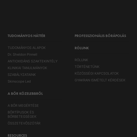
TUDOMÁNYOS HÁTTÉR
PROFESSZIONÁLIS BŐRÁPOLÁS
TUDOMÁNYOS ALAPOK
RÓLUNK
Dr. Sheldon Pinnell
RÓLUNK
ANTIOXIDÁNS SZAKTEKINTÉLY
TÖRTÉNETÜNK
KLINIKAI TANULMÁNYOK
KÖZÖSSÉGI KAPCSOLATOK
SZABÁLYZATAINK
GYAKRAN ISMÉTELT KÉRDÉSEK
Skinscope Led
A BŐR KÖZELEBBRŐL
A BŐR MEGÉRTÉSE
BŐRTÍPUSOK ÉS
BŐRBETEGSÉGEK
ÖSSZETEVŐSZÓTÁR
RESOURCES