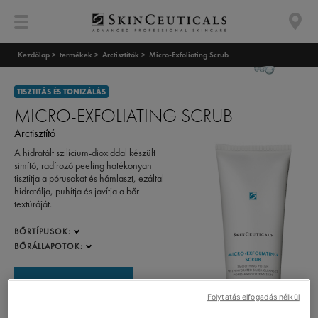
Kezdőlap >
termékek >
Arctisztítók >
Micro-Exfoliating Scrub
TISZTITÁS ÉS TONIZÁLÁS
MICRO-EXFOLIATING SCRUB
Arctisztító
A hidratált szilícium-dioxiddal készült
simító, radírozó peeling hatékonyan
tisztítja a pórusokat és hámlaszt, ezáltal
hidratálja, puhítja és javítja a bőr
textúráját.
BŐRTÍPUSOK:
BŐRÁLLAPOTOK:
Szakértő keresése
Folytatás elfogadás nélkül