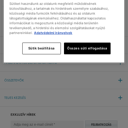
Sütiket használunk az oldalunk megfelelő működésének
Mindig győzödjön meg SkinCeuticals termékeinek eredetiségéről.
biztosításához, a tartalmak és hirdetések személyre szabásához,
Tudjon meg többet.
közösségi média funkciók felkínálásához és az oldalunk
látogatottságának elemzéséhez. Oldalhasználattal kapcsolatos
információkat is megosztunk a közösségi média területén
tevékenykedő, a hirdetési és elemzési szolgáltatásokat nyújtó
partnereinkkel.
Adatvédelmi irányelvek
A TERMÉK ADATAI
Sütik beállítása
Összes süti elfogadása
HASZNÁLATA ÉS BIZTONSÁGI ÁLLÍTÁS
ÖSSZETEVŐK
TELJES KEZELÉS
EXKLUZÍV HÍREK
FELIRATKOZÁS