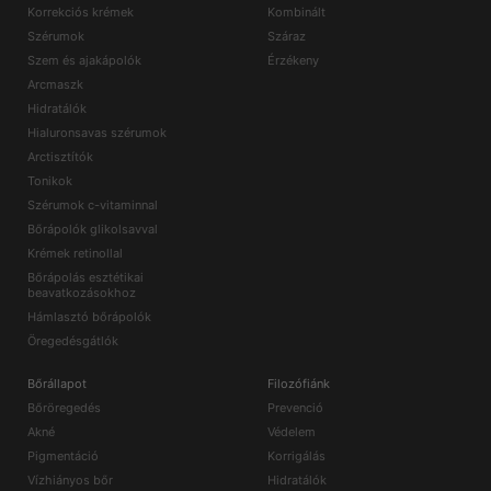
Korrekciós krémek
Kombinált
Szérumok
Száraz
Szem és ajakápolók
Érzékeny
Arcmaszk
Hidratálók
Hialuronsavas szérumok
Arctisztítók
Tonikok
Szérumok c-vitaminnal
Bőrápolók glikolsavval
Krémek retinollal
Bőrápolás esztétikai
beavatkozásokhoz
Hámlasztó bőrápolók
Öregedésgátlók
Bőrállapot
Filozófiánk
Bőröregedés
Prevenció
Akné
Védelem
Pigmentáció
Korrigálás
Vízhiányos bőr
Hidratálók