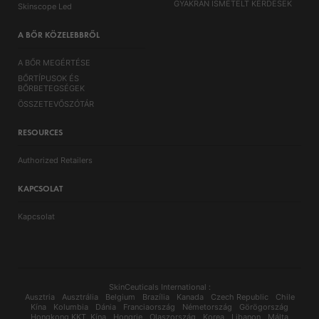
GYAKRAN ISMÉTELT KÉRDÉSEK
Skinscope Led
A BŐR KÖZELEBBRŐL
A BŐR MEGÉRTÉSE
BŐRTÍPUSOK ÉS
BŐRBETEGSÉGEK
ÖSSZETEVŐSZÓTÁR
RESOURCES
Authorized Retailers
KAPCSOLAT
Kapcsolat
SkinCeuticals International :
Ausztria
Ausztrália
Belgium
Brazília
Kanada
Czech Republic
Chile
Kína
Kolumbia
Dánia
Franciaország
Németország
Görögország
Hongkong KKT, Kína
Hongrie
Olaszország
Korea
Libanon
Málta