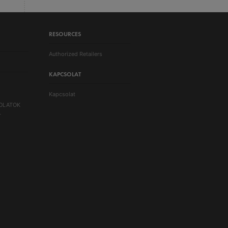
RESOURCES
Authorized Retailers
KAPCSOLAT
Kapcsolat
OLATOK
T