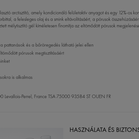
ztó arctisztító, amely kondicionáló felületaktív anyagot és egy 12%-os konc
 szorbittal, a felesleges olaj és a smink eltávolításáért, a pórusok összehúzás
ett mélytisztító gél kíméletesen finomítja az eltömődött pórusok megjelenését
 a pattanások és a bőröregedés látható jelei ellen
eltömődött pórusok megtisztításáért
minket
usokra is alkalmas
00 Levallois-Perrel, France TSA 75000 93584 ST OUEN FR
HASZNÁLATA ÉS BIZTONS