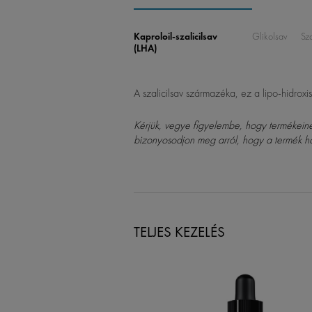
Kaproloil-szalicilsav
Glikolsav
Sza
(LHA)
A szalicilsav származéka, ez a lipo-hidroxisa
Kérjük, vegye figyelembe, hogy termékeinek 
bizonyosodjon meg arról, hogy a termék h
TELJES KEZELÉS