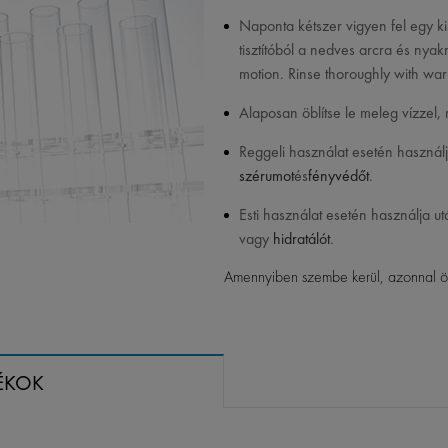
Naponta kétszer vigyen fel egy k
tisztítóból a nedves arcra és nya
motion. Rinse thoroughly with wa
Alaposan öblítse le meleg vízzel, 
Reggeli használat esetén használ
szérumot
és
fényvédőt
.
Esti használat esetén használja u
vagy
hidratálót
.
Amennyiben szembe kerül, azonnal öbl
ÉKOK