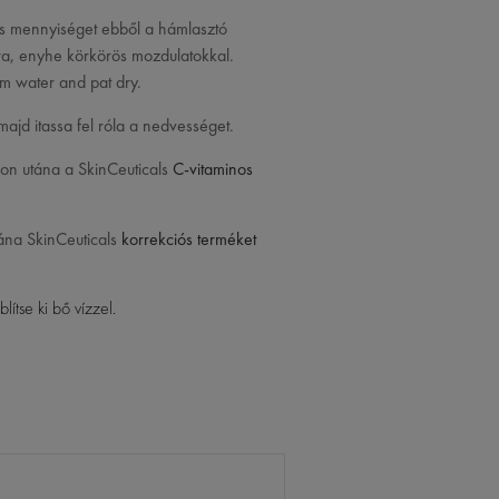
is mennyiséget ebből a hámlasztó
kra, enyhe körkörös mozdulatokkal.
rm water and pat dry.
majd itassa fel róla a nedvességet.
jon utána a SkinCeuticals
C-vitaminos
tána SkinCeuticals
korrekciós terméket
ítse ki bő vízzel.