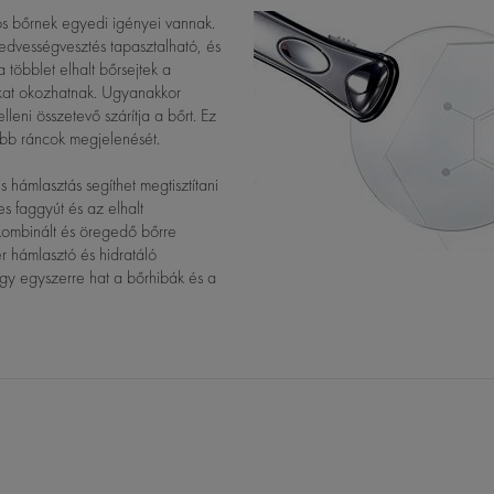
s bőrnek egyedi igényei vannak.
edvességvesztés tapasztalható, és
a többlet elhalt bőrsejtek a
kat okozhatnak. Ugyanakkor
eni összetevő szárítja a bőrt. Ez
obb ráncok megjelenését.
 hámlasztás segíthet megtisztítani
es faggyút és az elhalt
, kombinált és öregedő bőrre
er hámlasztó és hidratáló
így egyszerre hat a bőrhibák és a