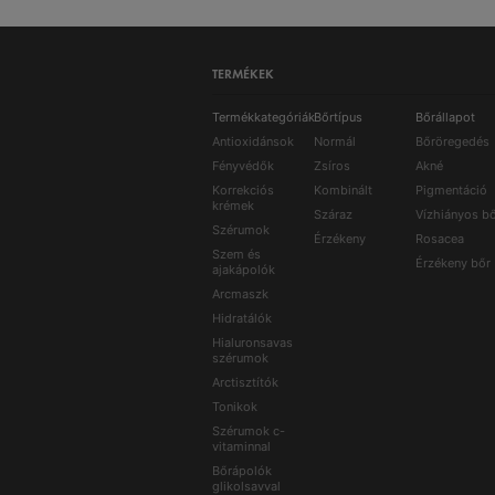
TERMÉKEK
Termékkategóriák
Bőrtípus
Bőrállapot
Antioxidánsok
Normál
Bőröregedés
Fényvédők
Zsíros
Akné
Korrekciós
Kombinált
Pigmentáció
krémek
Száraz
Vízhiányos b
Szérumok
Érzékeny
Rosacea
Szem és
Érzékeny bőr
ajakápolók
Arcmaszk
Hidratálók
Hialuronsavas
szérumok
Arctisztítók
Tonikok
Szérumok c-
vitaminnal
Bőrápolók
glikolsavval