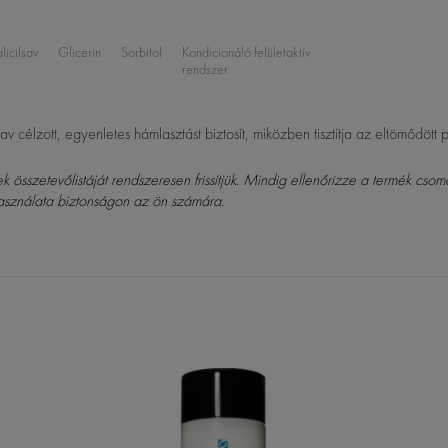
licilsav
Glicerin
Sorbitol
Kondicionáló felületaktív
rendszer
v célzott, egyenletes hámlasztást biztosít, miközben tisztítja az eltömődött pó
összetevőlistáját rendszeresen frissítjük. Mindig ellenőrizze a termék csom
asználata biztonságon az ön számára.