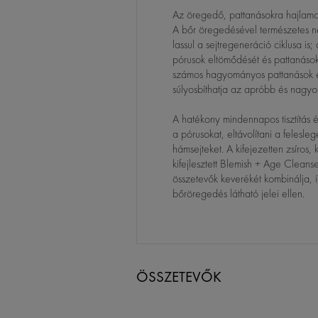
Az öregedő, pattanásokra hajlamo
A bőr öregedésével természetes n
lassul a sejtregeneráció ciklusa is; 
pórusok eltömődését és pattanáso
számos hagyományos pattanások ell
súlyosbíthatja az apróbb és nagy
A hatékony mindennapos tisztítás és
a pórusokat, eltávolítani a felesleg
hámsejteket. A kifejezetten zsíros
kifejlesztett Blemish + Age Cleans
összetevők keverékét kombinálja, 
bőröregedés látható jelei ellen.
ÖSSZETEVŐK