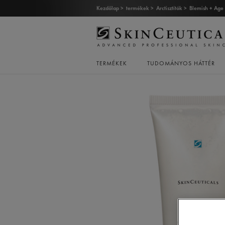
Kezdőlap >
termékek >
Arctisztítók >
Blemish + Age
TERMÉKEK
TUDOMÁNYOS HÁTTÉR