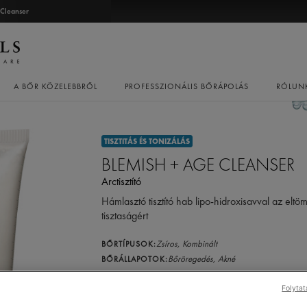
 Cleanser
A BŐR KÖZELEBBRŐL
PROFESSZIONÁLIS BŐRÁPOLÁS
RÓLUN
TISZTITÁS ÉS TONIZÁLÁS
BLEMISH + AGE CLEANSER
Arctisztító
Hámlasztó tisztító hab lipo-hidroxisavval az eltö
tisztaságért
Zsíros,
Kombinált
BŐRTÍPUSOK:
Bőröregedés,
Akné
BŐRÁLLAPOTOK:
Tudjon meg többet a bőrtípusokról és bőrállapotokról
Folytat