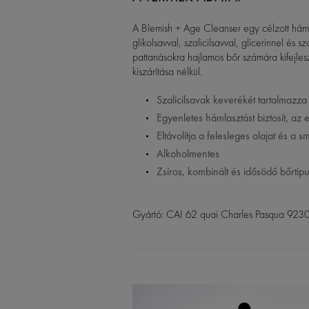
A Blemish + Age Cleanser egy célzott hámlas
glikolsavval, szalicilsavval, glicerinnel és
pattanásokra hajlamos bőr számára kifejleszt
kiszárítása nélkül.
Szalicilsavak keverékét tartalmazza
Egyenletes hámlasztást biztosít, az 
Eltávolítja a felesleges olajat és a s
Alkoholmentes
Zsíros, kombinált és idősödő bőrtíp
Gyártó: CAI 62 quai Charles Pasqua 923