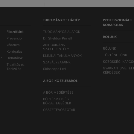
TUDOMÁNYOS HÁTTÉR
PROFESSZIONÁLIS
BŐRÁPOLÁS
Filozófiánk
TUDOMÁNYOS ALAPOK
RÓLUNK
Prevenció
Dr. Sheldon Pinnell
Védelem
ANTIOXIDÁNS
RÓLUNK
SZAKTEKINTÉLY
Korrigálás
TÖRTÉNETÜNK
KLINIKAI TANULMÁNYOK
őr
Hidratálók
KÖZÖSSÉGI KAPCS
SZABÁLYZATAINK
Tisztitás és
GYAKRAN ISMÉTEL
Tonizálás
Skinscope Led
KÉRDÉSEK
A BŐR KÖZELEBBRŐL
A BŐR MEGÉRTÉSE
BŐRTÍPUSOK ÉS
BŐRBETEGSÉGEK
ÖSSZETEVŐSZÓTÁR