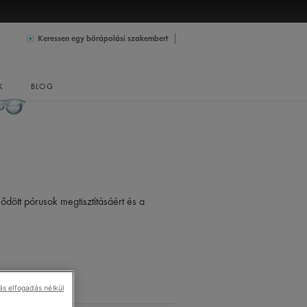
Keressen egy bőrápolási szakembert
K
BLOG
mődött pórusok megtisztításáért és a
ás elfogadás nélkül