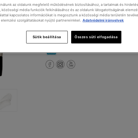
ználunk az oldalunk megfelelő működésének biztosításához, a tartalmak és hirdeté
 közösségi média funkciók felkínálásához és az oldalunk látogatottságának elemz
lattal kapcsolatos információkat is megosztunk a közösségi média területén tevék
Online vásárlás
Szakértő keresése
s elemzési szolgáltatásokat nyújtó partnereinkkel.
Adatvédelmi irányelvek
Sütik beállítása
Összes süti elfogadása
Mindig győzödjön meg SkinCeuticals termékeine
Tudjon meg többet.