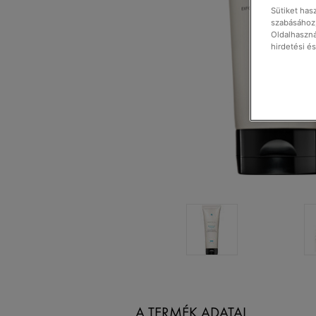
Sütiket has
szabásához,
Oldalhaszná
hirdetési é
A TERMÉK ADATAI