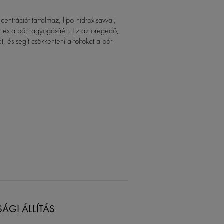
entrációt tartalmaz, lipo-hidroxisavval,
áért és a bőr ragyogásáért. Ez az öregedő,
, és segít csökkenteni a foltokat a bőr
ÁGI ÁLLÍTÁS