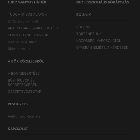
TUDOMÁNYOS HÁTTÉR
PROFESSZIONÁLIS BŐRÁPOLÁS
TUDOMÁNYOS ALAPOK
RÓLUNK
Dr. Sheldon Pinnell
RÓLUNK
ANTIOXIDÁNS SZAKTEKINTÉLY
TÖRTÉNETÜNK
KLINIKAI TANULMÁNYOK
KÖZÖSSÉGI KAPCSOLATOK
SZABÁLYZATAINK
GYAKRAN ISMÉTELT KÉRDÉSEK
Skinscope Led
A BŐR KÖZELEBBRŐL
A BŐR MEGÉRTÉSE
BŐRTÍPUSOK ÉS
BŐRBETEGSÉGEK
ÖSSZETEVŐSZÓTÁR
RESOURCES
Authorized Retailers
KAPCSOLAT