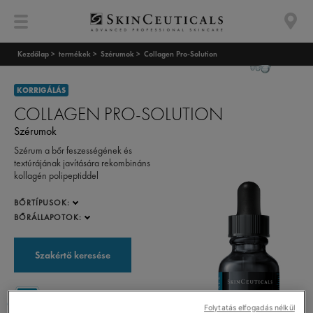
Kezdőlap >
termékek >
Szérumok >
Collagen Pro-Solution
KORRIGÁLÁS
COLLAGEN PRO-SOLUTION
Szérumok
Szérum a bőr feszességének és
textúrájának javítására rekombináns
kollagén polipeptiddel
BŐRTÍPUSOK:
BŐRÁLLAPOTOK:
Szakértő keresése
Mindig győzödjön meg SkinCeuticals termékeinek eredetiségéről.
Folytatás elfogadás nélkül
Tudjon meg többet.