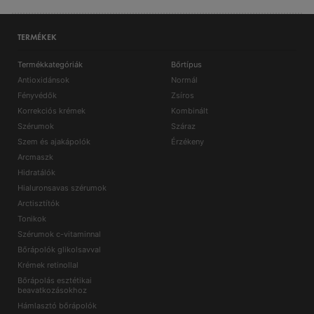
TERMÉKEK
Termékkategóriák
Bőrtípus
Antioxidánsok
Normál
Fényvédők
Zsíros
Korrekciós krémek
Kombinált
Szérumok
Száraz
Szem és ajakápolók
Érzékeny
Arcmaszk
Hidratálók
Hialuronsavas szérumok
Arctisztítók
Tonikok
Szérumok c-vitaminnal
Bőrápolók glikolsavval
Krémek retinollal
Bőrápolás esztétikai
beavatkozásokhoz
Hámlasztó bőrápolók