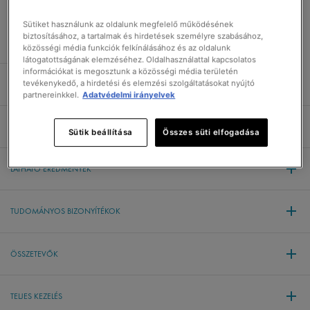
Sütiket használunk az oldalunk megfelelő működésének
biztosításához, a tartalmak és hirdetések személyre szabásához,
közösségi média funkciók felkínálásához és az oldalunk
látogatottságának elemzéséhez. Oldalhasználattal kapcsolatos
információkat is megosztunk a közösségi média területén
tevékenykedő, a hirdetési és elemzési szolgáltatásokat nyújtó
A TERMÉK ADATAI
partnereinkkel.
Adatvédelmi irányelvek
HASZNÁLATA ÉS BIZTONSÁGI ÁLLÍTÁS
Sütik beállítása
Összes süti elfogadása
LÁTHATÓ EREDMÉNYEK
TUDOMÁNYOS BIZONYÍTÉKOK
ÖSSZETEVŐK
TELJES KEZELÉS