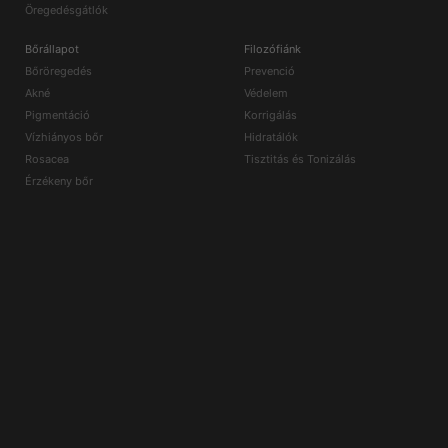
Öregedésgátlók
Bőrállapot
Filozófiánk
Bőröregedés
Prevenció
Akné
Védelem
Pigmentáció
Korrigálás
Vízhiányos bőr
Hidratálók
Rosacea
Tisztitás és Tonizálás
Érzékeny bőr