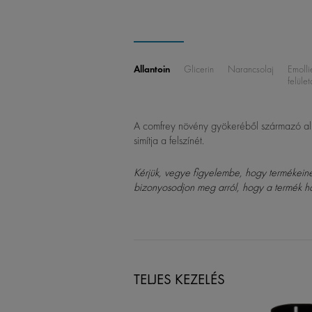
Allantoin
Glicerin
Narancsolaj
Emoll
felület
A comfrey növény gyökeréből származó allan
simítja a felszínét.
Kérjük, vegye figyelembe, hogy termékeinek 
bizonyosodjon meg arról, hogy a termék h
TELJES KEZELÉS