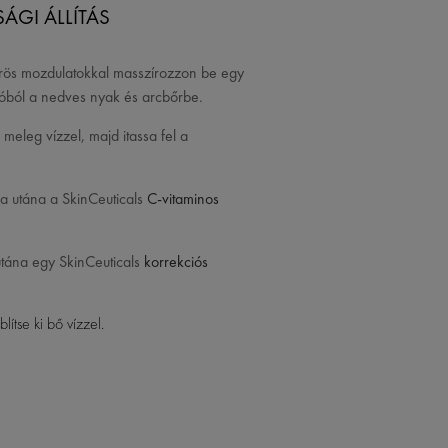
ÁGI ÁLLÍTÁS
örös mozdulatokkal masszírozzon be egy
ítóból a nedves nyak és arcbőrbe.
 meleg vízzel, majd itassa fel a
ja utána a SkinCeuticals
C-vitaminos
utána egy SkinCeuticals
korrekciós
ítse ki bő vízzel.