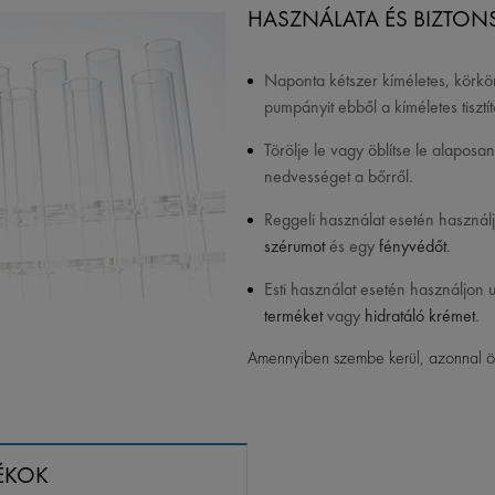
HASZNÁLATA ÉS BIZTONS
Naponta kétszer kíméletes, körk
pumpányit ebből a kíméletes tiszt
Törölje le vagy öblítse le alaposan
nedvességet a bőrről.
Reggeli használat esetén használ
szérumot
és egy
fényvédőt
.
Esti használat esetén használjon 
terméket
vagy
hidratáló krémet
.
Amennyiben szembe kerül, azonnal öbl
ÉKOK