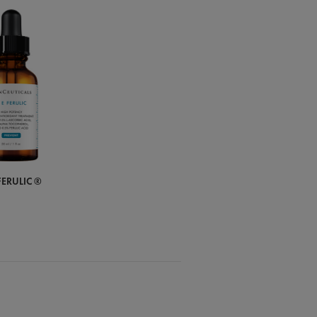
FERULIC ®