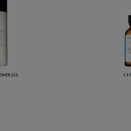
ONER (ÚJ)
C E 