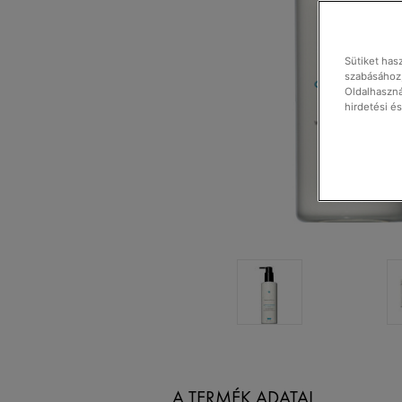
Sütiket has
szabásához,
Oldalhaszná
hirdetési é
A TERMÉK ADATAI