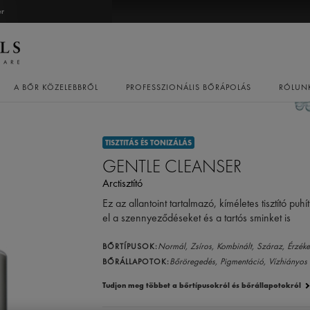
er
A BŐR KÖZELEBBRŐL
PROFESSZIONÁLIS BŐRÁPOLÁS
RÓLUN
TISZTITÁS ÉS TONIZÁLÁS
GENTLE CLEANSER
Arctisztító
Ez az allantoint tartalmazó, kíméletes tisztító puh
el a szennyeződéseket és a tartós sminket is
Normál,
Zsíros,
Kombinált,
Száraz,
Érzék
BŐRTÍPUSOK:
Bőröregedés,
Pigmentáció,
Vízhiányos
BŐRÁLLAPOTOK:
Tudjon meg többet a bőrtípusokról és bőrállapotokról