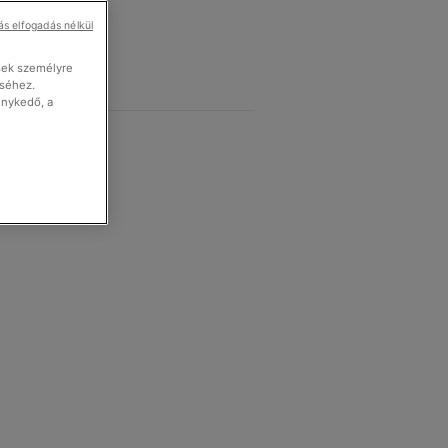
ás elfogadás nélkül
sek személyre
éséhez.
enykedő, a
k eredetiségéről.