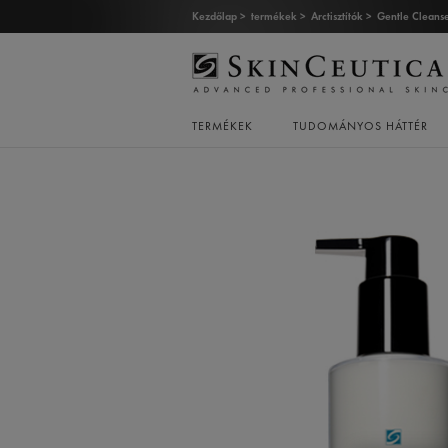
Kezdőlap >
termékek >
Arctisztítók >
Gentle Cleans
TERMÉKEK
TUDOMÁNYOS HÁTTÉR