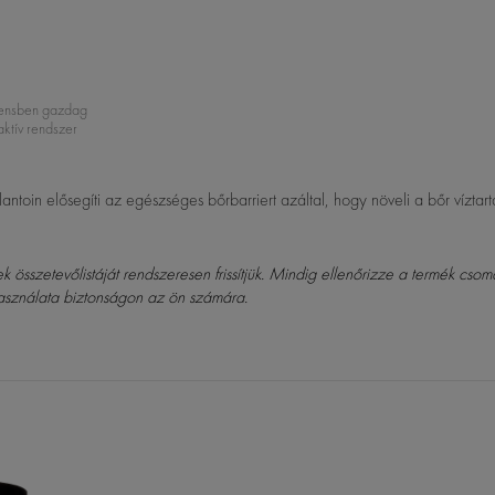
iensben gazdag
aktív rendszer
toin elősegíti az egészséges bőrbarriert azáltal, hogy növeli a bőr víztart
összetevőlistáját rendszeresen frissítjük. Mindig ellenőrizze a termék csom
asználata biztonságon az ön számára.