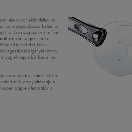
nden életkorban előfordulhat, és
 Számos tényező okozza, beleértve
vegőt, a durva szappanokat, a forró
avatkozásokat vagy az erősen
bőrápolási termékeket. Ennek
önleges tisztítási igényei vannak,
 anyag elvonja a bőr lipidjeit és
agy beavatkozások után álló bőrre
áló tisztító, amely eltávolítja a
közben alapvető hidratálást is