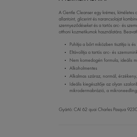
A Gentle Cleanser egy krémes, kíméletes ar
allantoint, glicerint és narancsolajat kombi
szennyeződéseket és a tartós arc- és szems
otthoni kozmetikumok használatára. Beavatk
Puhítja a bőrt miközben tisztítja is é
Eltávolítja a tartós arc- és szemsmin
Nem komedogén formula, ideális m
Alkoholmentes
Alkalmas száraz, normál, érzékeny,
Ideális kiegészítője az olyan szalon
mikrodermabrázió, a mikroneedling 
Gyártó: CAI 62 quai Charles Pasqua 923