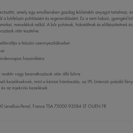
ctisztító, amely egy emolliensben gazdag felületaktív anyagot tartalmaz, 
nál a bőrfelszín puhításáért és regenerálásáért. Ez a nem habzó, gyengéd bőrt
minket, maradékok nélkül. A bőr puhának, hidratáltnak és előkészítettnek ér
ozások után tesztelve.
s eltávolítja a felszíni szennyeződéseket
ket
indennapos használatra
 reaktív vagy beavatkozások után álló bőrre
beli kezeléseknek, mint a kémiai hámlasztás, az IPL (intenzív pulzáló fény
és az injekciós kezelések
00 Levallois-Perrel, France TSA 75000 93584 ST OUEN FR