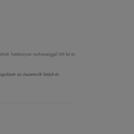
almát, hatékonyan nedvességgel tölti fel és
agolásán az összetevők listáját és