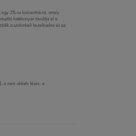
és egy 3%-os koncentrációt, amely
isztító hatékonyan távolítja el a
ződik a szalonbeli kezelésekre és az
), a nem ablatív lézer, a