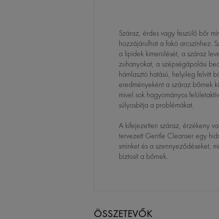
Száraz, érdes vagy feszülő bőr mi
hozzájárulhat a fakó arcszínhez.
a lipidek kimerülését, a száraz le
zuhanyokat, a szépségápolási be
hámlasztó hatású, helyileg felvitt 
eredményeként a száraz bőrnek kül
mivel sok hagyományos felületaktív
súlyosbítja a problémákat.
A kifejezetten száraz, érzékeny v
tervezett Gentle Cleanser egy hidrat
sminket és a szennyeződéseket, mi
biztosít a bőrnek.
ÖSSZETEVŐK